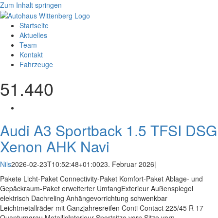
Zum Inhalt springen
Startseite
Aktuelles
Team
Kontakt
Fahrzeuge
51.440
Audi A3 Sportback 1.5 TFSI DSG
Xenon AHK Navi
Nils
2026-02-23T10:52:48+01:00
23. Februar 2026
|
Pakete Licht-Paket Connectivity-Paket Komfort-Paket Ablage- und
Gepäckraum-Paket erweiterter UmfangExterieur Außenspiegel
elektrisch Dachreling Anhängevorrichtung schwenkbar
Leichtmetallräder mit Ganzjahresreifen Conti Contact 225/45 R 17
Quantumgrau MetallicInterieur Sportsitze vorn Sitze vorn