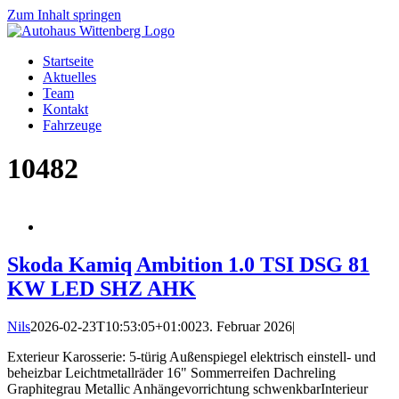
Zum Inhalt springen
Startseite
Aktuelles
Team
Kontakt
Fahrzeuge
10482
Skoda Kamiq Ambition 1.0 TSI DSG 81
KW LED SHZ AHK
Nils
2026-02-23T10:53:05+01:00
23. Februar 2026
|
Exterieur Karosserie: 5-türig Außenspiegel elektrisch einstell- und
beheizbar Leichtmetallräder 16" Sommerreifen Dachreling
Graphitegrau Metallic Anhängevorrichtung schwenkbarInterieur