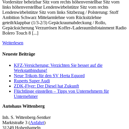
Vordersitze beheizbar Sitz vorn rechts höhenverstellbar Sitz vorn
links höhenverstellbar Lendenwirbelstütze Sitz vorn rechts
Lendenwirbelstütze Sitz vorn links Sitzbezug / Polsterung: Stoff
Ambition Schwarz Mittelarmlehne vorn Rücksitzlehne
geteilt/klappbar (1/3-2/3) Gepäckraumabdeckung / Rollo,
Gepäcksicherung Verzurrösen Koffer-/LaderaumInfotainment Radio
Bolero Touch 8 [...]
Weiterlesen
Neueste Beiträge
KFZ-Versicherung: Verzichten Sie besser auf die
Werkstattbindung!
Neue Trikots für den SV Herta Equord
Ruperts Super Audi
ZDK-Flyer: Der Diesel hat Zukunft
Flüchtlinge einstellen – Tipps von Unternehmern für
Unternehmer
Autohaus Wittenberg
Inh. S. Wittenberg-Sentker
Marktstraße 3 (
Anfahrt
)
31249 Hohenhameln